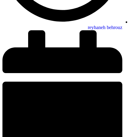
reyhaneh behrouz