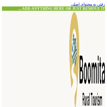
رفتن به محتوای اصلی
ADD ANYTHING HERE OR JUST REMOVE IT…