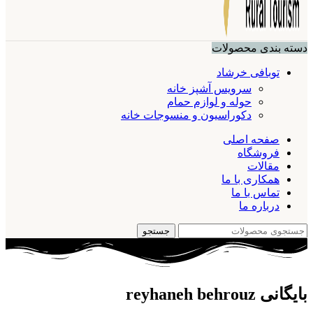
دسته بندی محصولات
توبافی خرشاد
سرویس آشپز خانه
حوله و لوازم حمام
دکوراسیون و منسوجات خانه
صفحه اصلی
فروشگاه
مقالات
همکاری با ما
تماس با ما
درباره ما
جستجو
بایگانی
reyhaneh behrouz