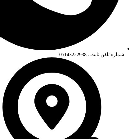
شماره تلفن ثابت : 05143222938