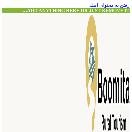
رفتن به محتوای اصلی
ADD ANYTHING HERE OR JUST REMOVE IT…