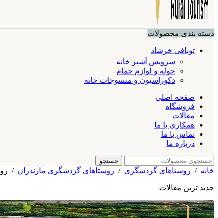
دسته بندی محصولات
توبافی خرشاد
سرویس آشپز خانه
حوله و لوازم حمام
دکوراسیون و منسوجات خانه
صفحه اصلی
فروشگاه
مقالات
همکاری با ما
تماس با ما
درباره ما
جستجو
خانه
/
روستاهای گردشگری
/
روستاهای گردشگری مازندران
/
روس
جدید ترین مقالات