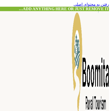
رفتن به محتوای اصلی
ADD ANYTHING HERE OR JUST REMOVE IT…