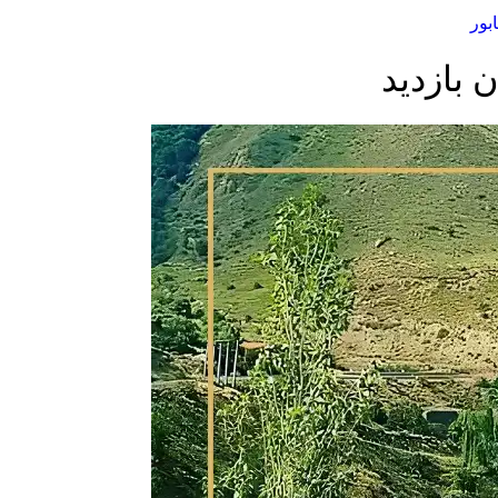
بور
 بازدید