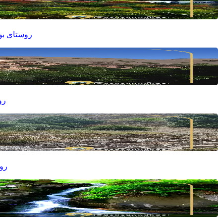
روستای بوژ
رو
روس