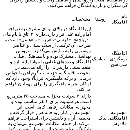
گردشگران و بازدیدکنندگان فراهم می‌کنند.
نام
روستا
مشخصات
اقامتگاه
این اقامتگاه در بالای تپه‌ای مشرف به دریاچه
امام‌زاده علی قرار دارد. دارای ۴ اتاق با نام های
«دریاچه»، «کرسی»، «تیروا» و «هِسل» است و
طراحی آن ترکیبی از سبک سنتی و عناصر
روستایی را به نمایش می‌گذارد. سرویس
اقامتگاه
بهداشتی مشترک بوده و با هماهنگی قبلی،
بوم‌گردی
آب‌اسک
اقامتگاه وعده‌های غذایی با مواد اولیه تازه و
سی سن
طعم سنتی مازندرانی را ارائه می‌دهد. در
محوطه اقامتگاه، خزینه آب گرم آهن با خواص
درمانی و برکه ماهیگیری قزل‌آلا وجود دارد که
امکان تجربه ماهیگیری را برای مهمانان فراهم
می‌کند.
دارای ۷ سوئیت مجزا به مساحت ۴۵ مترمربع
است. هر سوئیت برای ۴ نفر مناسب بوده و
مجهز به امکانات رفاهی کامل است. این
مجموعه
مجموعه در کنار رودخانه هراز قرار گرفته و
اقامتگاهی
نیاک
محیطی آرام و دلنشین برای استراحت فراهم
قلادوش
می‌کند. از جمله امکانات مجموعه می‌توان به
پارکینگ، مبلمان، یخچال، وسایل آشپزی، کولر