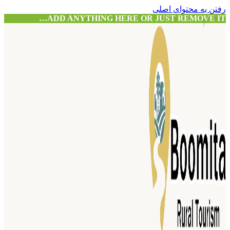
رفتن به محتوای اصلی
ADD ANYTHING HERE OR JUST REMOVE IT…