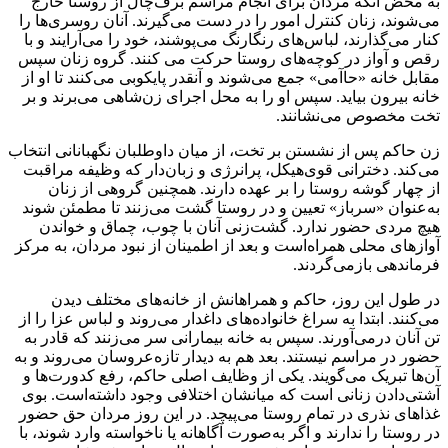
به محض آنکه مردان برای انجام مراسم برف‌چال از روستا خارج
می‌شوند، زنان کنترل امور را در دست می‌گیرند. آنان روسری‌ها را
کنار می‌گذارند، لباس‌های رنگارنگ می‌پوشند، خود را می‌آرایند و با
رقص و آواز در کوچه‌های روستا حرکت می کنند. گروه زنان سپس
مقابل خانه «حاآمی» جمع می‌شوند و آنقدر پایکوبی می‌کنند تا او از
خانه بیرون بیاید. سپس او را به محل اجرای زن‌شاهی می‌برند و بر
تخت مخصوص می‌نشانند.
زن حاکم پس از نشستن بر تخت، از میان داوطلبان نگهبانانی انتخاب
می‌کند. دخترانی قوی‌هیکل، پرانرژی و زبان‌دار که وظیفه مراقبت
از چهار گوشه روستا را بر عهده دارند. همچنین گروهی از زنان
به‌عنوان «سرباز» تعیین و در روستا گشت می‌زنند تا مطمئن شوند
هیچ مردی حضور ندارد. گشت‌زنی آنان با چوب، چماق و خواندن
آوازهای محلی همراه‌است و بعد از اطمینان از نبود مردان، به مرکز
فرماندهی بازمی‌گردند.
در طول این روز، حاکم و همراهانش از خانه‌های مختلف دیدن
می‌کنند. ابتدا به سراغ خانواده‌های داغدار می‌روند و لباس عزا را از
تن آنان درمی‌آورند. سپس به خانه بیمارانی سر می‌زنند که قادر به
حضور در مراسم نیستند. بعد هم به دیدار تازه‌عروسان می‌روند و به
آن‌ها تبریک می‌گویند. یکی از وظایف اصلی حاکم، رفع کدورت‌ها و
آشتی‌دادن زنانی است که میانشان اختلافی وجود داشته‌است. بوی
غذاهای نذری در تمام روستا می‌پیچد. در این روز مردان حق حضور
در روستا را ندارند و اگر به‌صورت آگاهانه یا ناخواسته وارد شوند، با