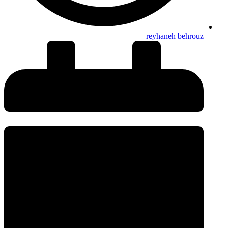
reyhaneh behrouz