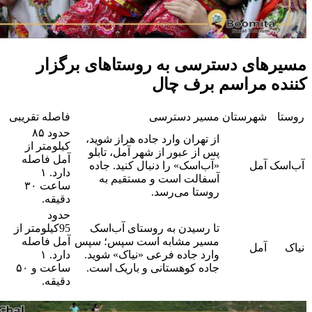
مسیرهای دسترسی به روستاهای برگزار
کننده مراسم برف چال
روستا
شهرستان
مسیر دسترسی
فاصله تقریبی
حدود ۸۵
از تهران وارد جاده هراز شوید،
کیلومتر از
پس از عبور از شهر آمل، تابلو
آمل فاصله
آب‌اسک
آمل
«آب‌اسک» را دنبال کنید. جاده
دارد. ۱
آسفالت است و مستقیم به
ساعت ۳۰
روستا می‌رسد.
دقیقه.
حدود
تا رسیدن به روستای آب‌اسک
95کیلومتر از
مسیر مشابه است سپس؛ سپس
آمل فاصله
نیاک
آمل
وارد جاده فرعی «نیاک» شوید.
دارد. ۱
جاده کوهستانی و باریک است.
ساعت و ۵۰
دقیقه.