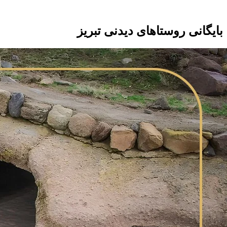
بایگانی روستاهای دیدنی تبریز