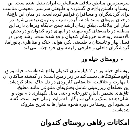
سرسبزترین مناطق ییلاقی شمال‌غرب ایران تبدیل شده‌است. این
روستا با داشتن باغ‌های گسترده و طبیعتی سرسبز، محیطی مناسب
برای گردشگران و مسافران فراهم کرده‌است. در میان این باغ‌ها،
درختان میوه‌ای مانند بادام، گردو، سیب و نارون دیده‌می‌شود. در
میان این ییلاقات، ییلاق زیبای ارشد چمن جایگاه ویژه‌ای دارد. این
منطقه در دامنه‌های کوه سهند، در انتهای دره کندوان و در بخش
بالادست رودخانه خروشان کندوان واقع شده‌است. ارشد چمن در
فصل‌ بهار و تابستان با طبیعتی بکر، هوایی خنک و مناظری پانوراما،
گردشگران داخلی و خارجی را به سوی خود جذب می‌کند.
روستای حیله ور
روستای حیله ور در ۲ کیلومتری کندوان واقع شده‌است. حیله‌ ور در
واقع سکونتگاهی دست‌کند در زیر زمین است؛ در گذشته ساکنان آن
با مهارت و خلاقیت، خانه‌هایی کاربردی در دل خاک ایجاد کرده‌اند.
این فضاهای زیرزمینی شامل بخش‌های متنوعی مانند مطبخ،
اتاق‌های نشیمن، انبار، تنورخانه و حتی محل نگهداری دام بوده و
نشان‌دهنده سبک زندگی سازگار با شرایط زمان خود است. گفته
می‌شود این روستا در دوره هجوم مغول‌ها به تدریج متروک
شده‌است.
امکانات رفاهی روستای کندوان