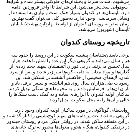
می‌شویم، شدت سرما و یخبندان‌های طولانی بیشتر شده و شرایط
آب‌وهوایی سخت‌تر می‌شود. این شرایط تا اواخر فروردین ادامه
دارد. تابستان‌ها در کندوان بسیار خنک است و نیازی به استفاده از
وسایل سرمایشی وجود ندارد. به‌طور کلی می‌توان گفت بهترین
زمان سفر به روستای کندوان از اواسط بهار(اردیبهشت) تا پایان
تابستان (شهریور) می‌باشد.
تاریخچه روستای کندوان
برخی باستان‌شناسان پیشینه سکونت در این روستا را حدود سه
هزار سال می‌دانند و گروهی دیگر این عدد را شش تا هفت هزار
سال تخمین می‌زنند. در پی فوران آتشفشان سهند حجم زیادی از
گدازه‌ها و مواد مذاب به دامنه کوه‌ها سرازیر شدند و پس از سرد
شدن، لایه‌های ضخیمی از خاکستر آتشفشانی تشکیل شد. این
رسوبات طی هزاران سال روی هم انباشته، و سپس برف، باد و
باران آن‌ها را فرسایش دادند و به مخروط‌های سنگی تبدیل کردند.
ساکنان اولیه کندوان با ابزارهای ساده و به کمک دست سنگ‌ها را
خالی و آن‌ها را به محل سکونت تبدیل‌کردند.
روایت‌های گوناگونی در مورد ساکنان اولیه کندوان وجود دارد.
گروهی معتقدند عشایر دامنه‌های سهند کوچ‌نشینی را کنار گذاشتند و
در این منطقه ساکن شدند. در روایتی دیگر، مردم روستای حیله‌ور
در نزدیکی کندوان، هنگام هجوم مغول‌ها مجبور به ترک خانه‌های