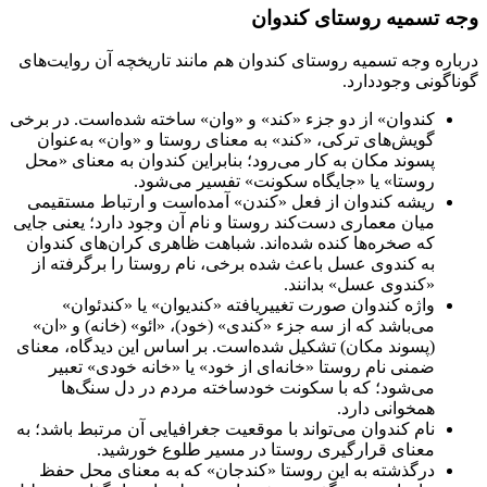
وجه تسمیه روستای کندوان
درباره وجه تسمیه روستای کندوان هم مانند تاریخچه آن روایت‌های
گوناگونی وجوددارد.
کندوان» از دو جزء «کند» و «وان» ساخته شده‌است. در برخی
گویش‌های ترکی، «کند» به معنای روستا و «وان» به‌عنوان
پسوند مکان به کار می‌رود؛ بنابراین کندوان به معنای «محل
روستا» یا «جایگاه سکونت» تفسیر می‌شود.
ریشه کندوان از فعل «کندن» آمده‌است و ارتباط مستقیمی
میان معماری دست‌کند روستا و نام آن وجود دارد؛ یعنی جایی
که صخره‌ها کنده شده‌اند. شباهت ظاهری کران‌های کندوان
به کندوی عسل باعث شده برخی، نام روستا را برگرفته از
«کندوی عسل» بدانند.
واژه کندوان صورت تغییریافته «کندیوان» یا «کندئوان»
می‌باشد که از سه جزء «کندی» (خود)، «ائو» (خانه) و «ان»
(پسوند مکان) تشکیل شده‌است. بر اساس این دیدگاه، معنای
ضمنی نام روستا «خانه‌ای از خود» یا «خانه خودی» تعبیر
می‌شود؛ که با سکونت خودساخته مردم در دل سنگ‌ها
همخوانی دارد.
نام کندوان می‌تواند با موقعیت جغرافیایی آن مرتبط باشد؛ به
معنای قرارگیری روستا در مسیر طلوع خورشید.
درگذشته به این روستا «کندجان» که به معنای محل حفظ