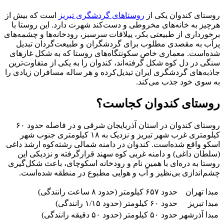
روستای کندوان یکی از
روستاهای گردشگری تبریز
است که بیش از
هرچیز به خانه‌های مخروطی و دست‌کند شهرت دارد. این روستا با
برخورداری از طبیعتی بکر، ییلاقات سرسبز، رودخانه‌ها و چشمه‌های
پرآب به مقصدی مطلوب برای گردشگران و طبیعت‌گردان تبدیل
شده‌است. معماری خاص سکونتگاه‌های روستا که به شکل غارهای
سنگی در دل کوه شکل گرفته‌اند، کندوان را به یکی از متفاوت‌ترین
جاذبه‌های گردشگری ایران تبدیل‌کرده و هر ساله مسافران زیادی را
به سوی خود جذب می‌کند.
روستای کندوان کجاست؟
روستای کندوان در استان آذربایجان شرقی و در فاصله حدود ۶۰
کیلومتری غرب شهر تبریز و نزدیک به ۱۸ کیلومتری جنوب شهر
اسکو واقع شده‌است. کندوان در دامنه شمالی رشته‌کوه ارشد داغی
(سلطان داغی) و دامنه غربی کوه سهند قرارگرفته و نزدیکی این
روستا به دره‌ای با همین نام و رودخانه اسکوچای، باعث شکل‌گیری
چشم‌اندازی بی‌نظیر و آب و هوایی مطبوع در منطقه شده‌است.
مبدا تهران
حدود ۶۵۷ کیلومتر (حدود ۸ ساعت رانندگی)
مبدا تبریز
حدود ۶۰ کیلومتر (حدود ۱/۱۵ رانندگی)
مبدا آذرشهر
حدود ۵۰ کیلومتر (حدود ۵۰ دقیقه رانندگی)