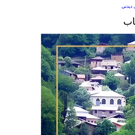
 دیدنی
اب