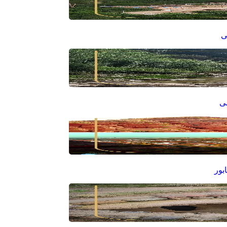
ی
سی
بور