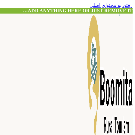
رفتن به محتوای اصلی
ADD ANYTHING HERE OR JUST REMOVE IT…