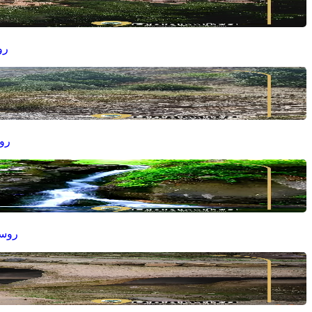
رو
روس
روست