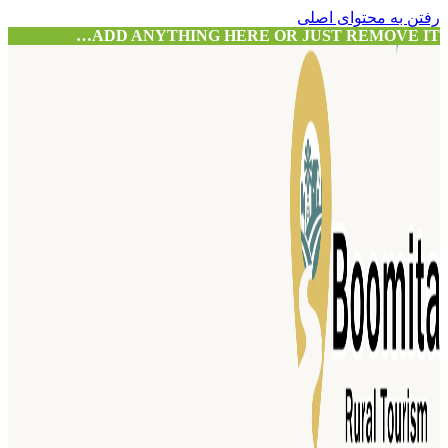
رفتن به محتوای اصلی
ADD ANYTHING HERE OR JUST REMOVE IT…