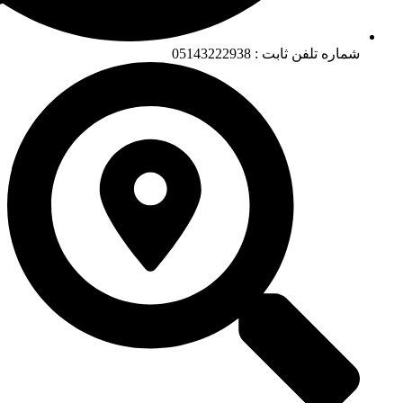
شماره تلفن ثابت : 05143222938