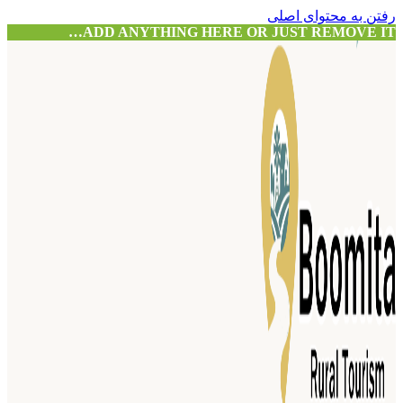
رفتن به محتوای اصلی
ADD ANYTHING HERE OR JUST REMOVE IT…