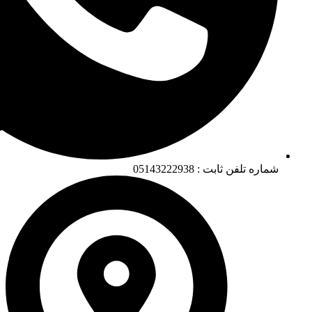
شماره تلفن ثابت : 05143222938