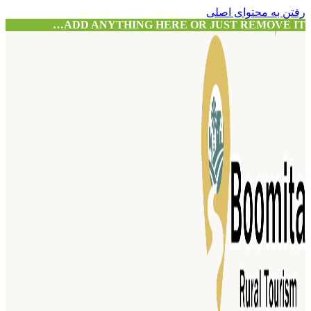
رفتن به محتوای اصلی
ADD ANYTHING HERE OR JUST REMOVE IT…