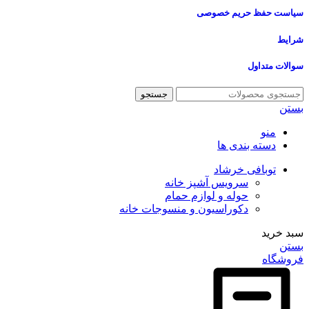
سیاست حفظ حریم خصوصی
شرایط
سوالات متداول
جستجو
بستن
منو
دسته بندی ها
توبافی خرشاد
سرویس آشپز خانه
حوله و لوازم حمام
دکوراسیون و منسوجات خانه
سبد خرید
بستن
فروشگاه