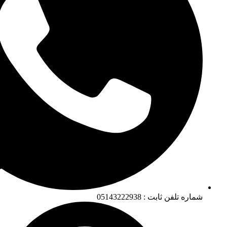
شماره تلفن ثابت : 05143222938