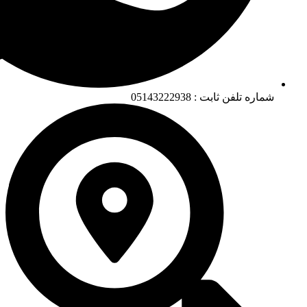
شماره تلفن ثابت : 05143222938