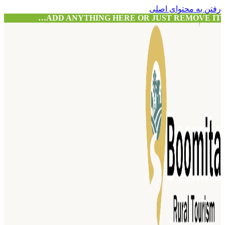
رفتن به محتوای اصلی
ADD ANYTHING HERE OR JUST REMOVE IT…