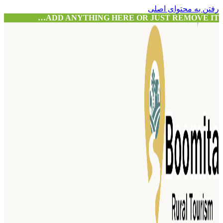
رفتن به محتوای اصلی
ADD ANYTHING HERE OR JUST REMOVE IT…