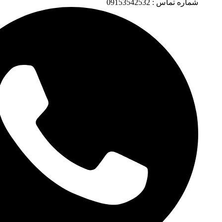
شماره تماس : 09153542532