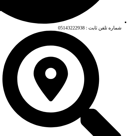
شماره تلفن ثابت : 05143222938