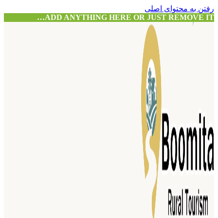
رفتن به محتوای اصلی
ADD ANYTHING HERE OR JUST REMOVE IT…