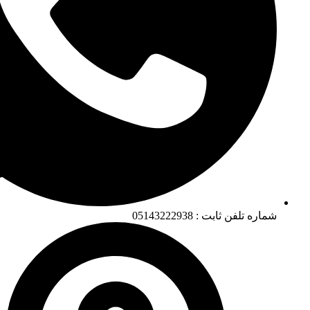
شماره تلفن ثابت : 05143222938