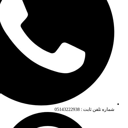
شماره تلفن ثابت : 05143222938