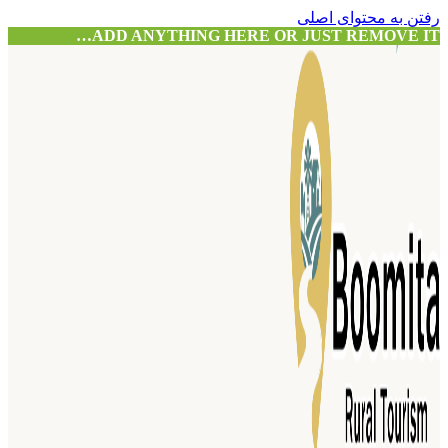
رفتن به محتوای اصلی
ADD ANYTHING HERE OR JUST REMOVE IT…