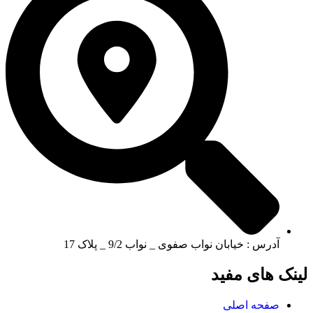
آدرس : خیابان نواب صفوی _ نواب 9/2 _ پلاک 17
لینک های مفید
صفحه اصلی